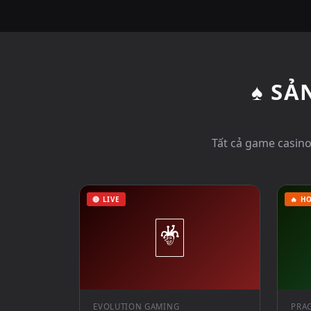
♠ SẢ
Tất cả game casino
🔴 LIVE
🔥 H
🃏
EVOLUTION GAMING
PRAG