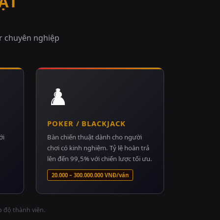
ẠT
er chuyên nghiệp
♟️
POKER / BLACKJACK
ới
Bàn chiến thuật dành cho người
chơi có kinh nghiệm. Tỷ lệ hoàn trả
lên đến 99,5% với chiến lược tối ưu.
20.000 – 300.000.000 VNĐ/ván
p độ thành viên.