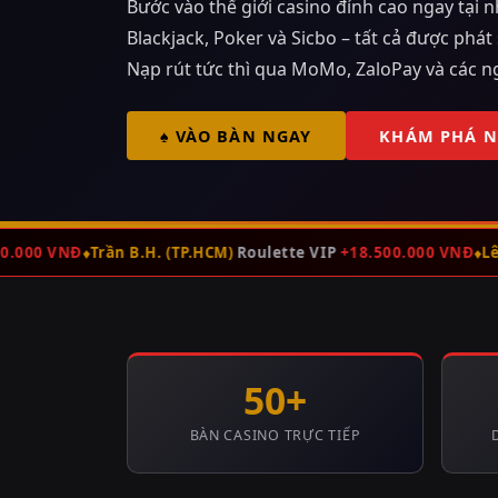
Bước vào thế giới casino đỉnh cao ngay tại 
Blackjack, Poker và Sicbo – tất cả được phát
Nạp rút tức thì qua MoMo, ZaloPay và các n
♠ VÀO BÀN NGAY
KHÁM PHÁ N
00 VNĐ
♦
Trần B.H. (TP.HCM)
Roulette VIP
+18.500.000 VNĐ
♦
Lê Q.K
50+
BÀN CASINO TRỰC TIẾP