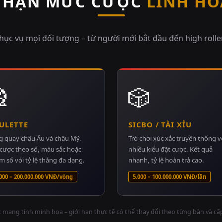
 HẠN MỨC CƯỢC
LINH HO
hục vụ mọi đối tượng – từ người mới bắt đầu đến high roll

🎲
ULETTE
SICBO / TÀI XỈU
g quay châu Âu và châu Mỹ.
Trò chơi xúc xắc truyền thống v
cược theo số, màu sắc hoặc
nhiều kiểu đặt cược. Kết quả
 số với tỷ lệ thắng đa dạng.
nhanh, tỷ lệ hoàn trả cao.
.000 – 200.000.000 VNĐ/vòng
5.000 – 100.000.000 VNĐ/lần
mang tính minh họa – giới hạn thực tế có thể thay đổi theo từng bàn và cấ