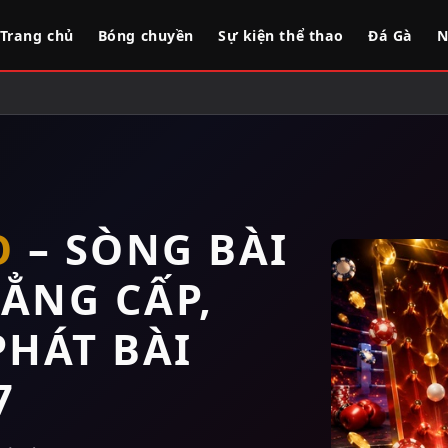
Trang chủ
Bóng chuyền
Sự kiện thể thao
Đá Gà
N
O
– SÒNG BÀI
ẲNG CẤP,
PHÁT BÀI
7