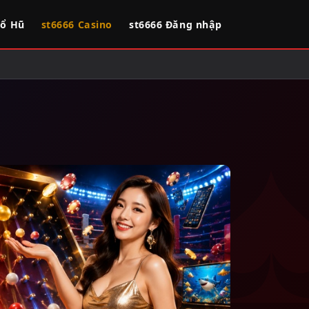
ổ Hũ
st6666 Casino
st6666 Đăng nhập