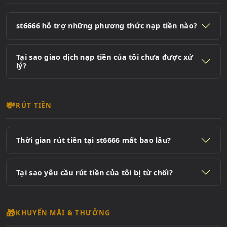
st6666 hỗ trợ những phương thức nạp tiền nào?
Tại sao giao dịch nạp tiền của tôi chưa được xử
lý?
💸
RÚT TIỀN
Thời gian rút tiền tại st6666 mất bao lâu?
Tại sao yêu cầu rút tiền của tôi bị từ chối?
🎁
KHUYẾN MÃI & THƯỞNG