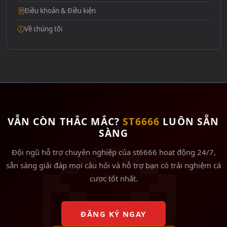
Điều khoản & Điều kiện
Về chúng tôi
VẪN CÒN THẮC MẮC?
ST6666
LUÔN SẴN
SÀNG
Đội ngũ hỗ trợ chuyên nghiệp của st6666 hoạt động 24/7,
sẵn sàng giải đáp mọi câu hỏi và hỗ trợ bạn có trải nghiệm cá
cược tốt nhất.
ĐĂNG KÝ NGAY