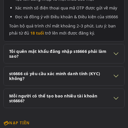
Xác minh số điện thoại qua mã OTP được gửi về máy
Đọc và đồng ý với Điều khoản & Điều kiện của st6666
Toàn bộ quá trình chỉ mất khoảng 2–3 phút. Lưu ý: bạn
phải từ đủ
18 tuổi
trở lên mới được đăng ký.
Tôi quên mật khẩu đăng nhập st6666 phải làm
sao?
st6666 có yêu cầu xác minh danh tính (KYC)
không?
Mỗi người có thể tạo bao nhiêu tài khoản
st6666?
💳
NẠP TIỀN