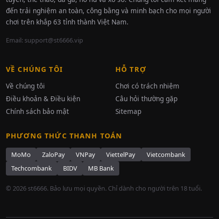
đến trải nghiệm an toàn, công bằng và minh bạch cho mọi người
chơi trên khắp 63 tỉnh thành Việt Nam.
Email:
support@st6666.vip
VỀ CHÚNG TÔI
HỖ TRỢ
Về chúng tôi
Chơi có trách nhiệm
Điều khoản & Điều kiện
Câu hỏi thường gặp
Chính sách bảo mật
Sitemap
PHƯƠNG THỨC THANH TOÁN
MoMo
ZaloPay
VNPay
ViettelPay
Vietcombank
Techcombank
BIDV
MB Bank
© 2026 st6666. Bảo lưu mọi quyền. Chỉ dành cho người trên 18 tuổi.