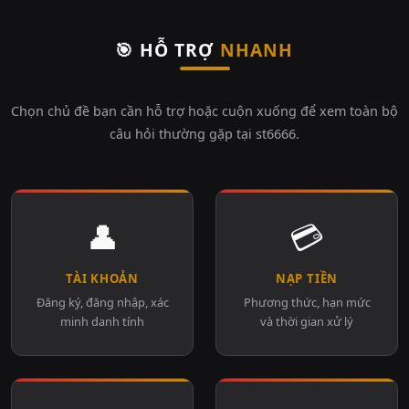
🎯 HỖ TRỢ
NHANH
Chọn chủ đề bạn cần hỗ trợ hoặc cuộn xuống để xem toàn bộ
câu hỏi thường gặp tại st6666.
👤
💳
TÀI KHOẢN
NẠP TIỀN
Đăng ký, đăng nhập, xác
Phương thức, hạn mức
minh danh tính
và thời gian xử lý