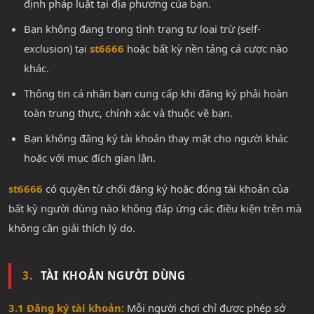
định pháp luật tại địa phương của bạn.
Bạn không đang trong tình trạng tự loại trừ (self-
exclusion) tại
st6666
hoặc bất kỳ nền tảng cá cược nào
khác.
Thông tin cá nhân bạn cung cấp khi đăng ký phải hoàn
toàn trung thực, chính xác và thuộc về bạn.
Bạn không đăng ký tài khoản thay mặt cho người khác
hoặc với mục đích gian lận.
st6666
có quyền từ chối đăng ký hoặc đóng tài khoản của
bất kỳ người dùng nào không đáp ứng các điều kiện trên mà
không cần giải thích lý do.
3.
TÀI KHOẢN NGƯỜI DÙNG
3.1 Đăng ký tài khoản:
Mỗi người chơi chỉ được phép sở