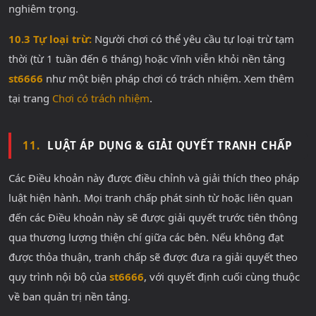
nghiêm trọng.
10.3 Tự loại trừ:
Người chơi có thể yêu cầu tự loại trừ tạm
thời (từ 1 tuần đến 6 tháng) hoặc vĩnh viễn khỏi nền tảng
st6666
như một biện pháp chơi có trách nhiệm. Xem thêm
tại trang
Chơi có trách nhiệm
.
11.
LUẬT ÁP DỤNG & GIẢI QUYẾT TRANH CHẤP
Các Điều khoản này được điều chỉnh và giải thích theo pháp
luật hiện hành. Mọi tranh chấp phát sinh từ hoặc liên quan
đến các Điều khoản này sẽ được giải quyết trước tiên thông
qua thương lượng thiện chí giữa các bên. Nếu không đạt
được thỏa thuận, tranh chấp sẽ được đưa ra giải quyết theo
quy trình nội bộ của
st6666
, với quyết định cuối cùng thuộc
về ban quản trị nền tảng.