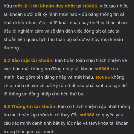
hữu
một (01) tài khoản duy nhất
tại
st6666
. Việc tạo nhiều
tài khoản dưới bất kỳ hình thức nào – dù bằng thông tin cá
nhân khác nhau, địa chỉ IP khác nhau hay thiết bị khác nhau –
đều bị nghiêm cấm và sẽ dẫn đến việc đóng tất cả các tài
khoản liên quan, tịch thu toàn bộ số dư và hủy mọi khoản
thưởng.
3.2 Bảo mật tài khoản:
Bạn hoàn toàn chịu trách nhiệm về
việc bảo mật thông tin đăng nhập tài khoản
st6666
của
mình, bao gồm tên đăng nhập và mật khẩu.
st6666
không
chịu trách nhiệm về bất kỳ tổn thất nào phát sinh do bạn để
lộ thông tin đăng nhập cho bên thứ ba.
3.3 Thông tin tài khoản:
Bạn có trách nhiệm cập nhật thông
tin tài khoản kịp thời khi có thay đổi.
st6666
có quyền yêu
cầu xác minh danh tính bất kỳ lúc nào và tạm khóa tài khoản
trong thời gian xác minh.