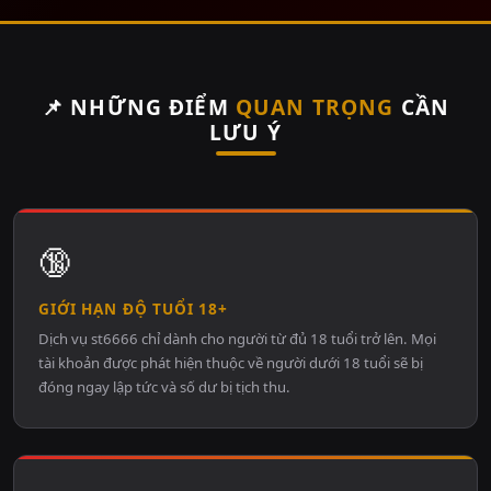
📌 NHỮNG ĐIỂM
QUAN TRỌNG
CẦN
LƯU Ý
🔞
GIỚI HẠN ĐỘ TUỔI 18+
Dịch vụ st6666 chỉ dành cho người từ đủ 18 tuổi trở lên. Mọi
tài khoản được phát hiện thuộc về người dưới 18 tuổi sẽ bị
đóng ngay lập tức và số dư bị tịch thu.