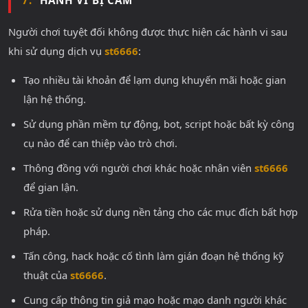
7.
HÀNH VI BỊ CẤM
Người chơi tuyệt đối không được thực hiện các hành vi sau
khi sử dụng dịch vụ
st6666
:
Tạo nhiều tài khoản để lạm dụng khuyến mãi hoặc gian
lận hệ thống.
Sử dụng phần mềm tự động, bot, script hoặc bất kỳ công
cụ nào để can thiệp vào trò chơi.
Thông đồng với người chơi khác hoặc nhân viên
st6666
để gian lận.
Rửa tiền hoặc sử dụng nền tảng cho các mục đích bất hợp
pháp.
Tấn công, hack hoặc cố tình làm gián đoạn hệ thống kỹ
thuật của
st6666
.
Cung cấp thông tin giả mạo hoặc mạo danh người khác