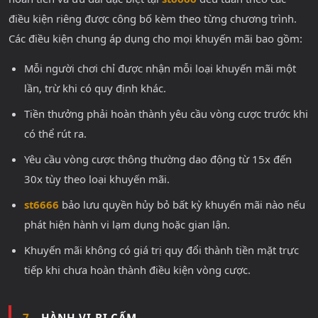
điều kiện riêng được công bố kèm theo từng chương trình.
Các điều kiện chung áp dụng cho mọi khuyến mãi bao gồm:
Mỗi người chơi chỉ được nhận mỗi loại khuyến mãi một
lần, trừ khi có quy định khác.
Tiền thưởng phải hoàn thành yêu cầu vòng cược trước khi
có thể rút ra.
Yêu cầu vòng cược thông thường dao động từ 15x đến
30x tùy theo loại khuyến mãi.
st6666
bảo lưu quyền hủy bỏ bất kỳ khuyến mãi nào nếu
phát hiện hành vi lạm dụng hoặc gian lận.
Khuyến mãi không có giá trị quy đổi thành tiền mặt trực
tiếp khi chưa hoàn thành điều kiện vòng cược.