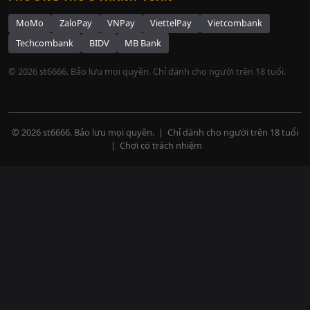
MoMo
ZaloPay
VNPay
ViettelPay
Vietcombank
Techcombank
BIDV
MB Bank
© 2026 st6666. Bảo lưu mọi quyền. Chỉ dành cho người trên 18 tuổi.
© 2026 st6666. Bảo lưu mọi quyền. | Chỉ dành cho người trên 18 tuổi
| Chơi có trách nhiệm