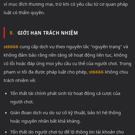
vì mục đích thương mại, trừ khi có yêu cầu từ cơ quan pháp
luật có thẩm quyền.
9.
GIỚI HẠN TRÁCH NHIỆM
st6666
cung cấp dịch vụ theo nguyên tắc "nguyên trạng" và
không đảm bảo rằng nền tảng sẽ hoạt động liên tục, không
có lỗi hoặc đáp ứng mọi yêu cầu cụ thể của người chơi. Trong
phạm vi tối đa được pháp luật cho phép,
st6666
không chịu
trách nhiệm về:
Tổn thất tài chính phát sinh từ hoạt động cá cược của
người chơi.
Gián đoạn dịch vụ do sự cố kỹ thuật, bảo trì hệ thống
hoặc nguyên nhân bất khả kháng.
Tổn thất do người chơi tự để lộ thông tin tài khoản cho