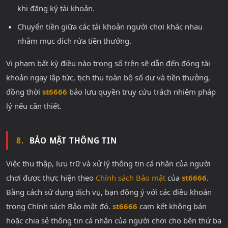
khi đăng ký tài khoản.
Chuyển tiền giữa các tài khoản người chơi khác nhau
nhằm mục đích rửa tiền thưởng.
Vi phạm bất kỳ điều nào trong số trên sẽ dẫn đến đóng tài
khoản ngay lập tức, tịch thu toàn bộ số dư và tiền thưởng,
đồng thời
st6666
bảo lưu quyền truy cứu trách nhiệm pháp
lý nếu cần thiết.
8.
BẢO MẬT THÔNG TIN
Việc thu thập, lưu trữ và xử lý thông tin cá nhân của người
chơi được thực hiện theo
Chính sách Bảo mật
của
st6666
.
Bằng cách sử dụng dịch vụ, bạn đồng ý với các điều khoản
trong Chính sách Bảo mật đó.
st6666
cam kết không bán
hoặc chia sẻ thông tin cá nhân của người chơi cho bên thứ ba