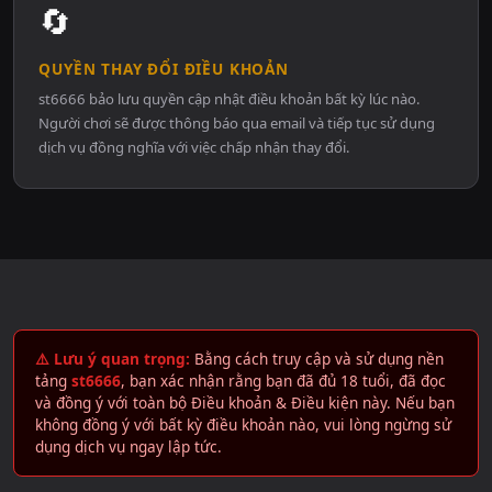
🔄
QUYỀN THAY ĐỔI ĐIỀU KHOẢN
st6666 bảo lưu quyền cập nhật điều khoản bất kỳ lúc nào.
Người chơi sẽ được thông báo qua email và tiếp tục sử dụng
dịch vụ đồng nghĩa với việc chấp nhận thay đổi.
⚠️ Lưu ý quan trọng:
Bằng cách truy cập và sử dụng nền
tảng
st6666
, bạn xác nhận rằng bạn đã đủ 18 tuổi, đã đọc
và đồng ý với toàn bộ Điều khoản & Điều kiện này. Nếu bạn
không đồng ý với bất kỳ điều khoản nào, vui lòng ngừng sử
dụng dịch vụ ngay lập tức.