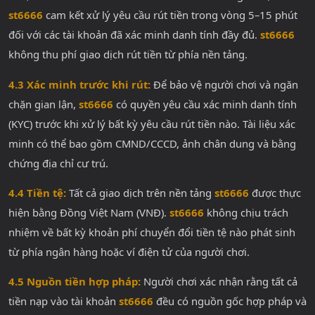
st6666
cam kết xử lý yêu cầu rút tiền trong vòng 5–15 phút
đối với các tài khoản đã xác minh danh tính đầy đủ.
st6666
không thu phí giao dịch rút tiền từ phía nền tảng.
4.3 Xác minh trước khi rút:
Để bảo vệ người chơi và ngăn
chặn gian lận,
st6666
có quyền yêu cầu xác minh danh tính
(KYC) trước khi xử lý bất kỳ yêu cầu rút tiền nào. Tài liệu xác
minh có thể bao gồm CMND/CCCD, ảnh chân dung và bằng
chứng địa chỉ cư trú.
4.4 Tiền tệ:
Tất cả giao dịch trên nền tảng
st6666
được thực
hiện bằng Đồng Việt Nam (VNĐ).
st6666
không chịu trách
nhiệm về bất kỳ khoản phí chuyển đổi tiền tệ nào phát sinh
từ phía ngân hàng hoặc ví điện tử của người chơi.
4.5 Nguồn tiền hợp pháp:
Người chơi xác nhận rằng tất cả
tiền nạp vào tài khoản
st6666
đều có nguồn gốc hợp pháp và