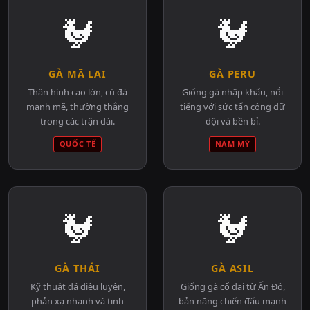
🐓
🐓
GÀ MÃ LAI
GÀ PERU
Thân hình cao lớn, cú đá
Giống gà nhập khẩu, nổi
mạnh mẽ, thường thắng
tiếng với sức tấn công dữ
trong các trận dài.
dội và bền bỉ.
QUỐC TẾ
NAM MỸ
🐓
🐓
GÀ THÁI
GÀ ASIL
Kỹ thuật đá điêu luyện,
Giống gà cổ đại từ Ấn Độ,
phản xạ nhanh và tinh
bản năng chiến đấu mạnh