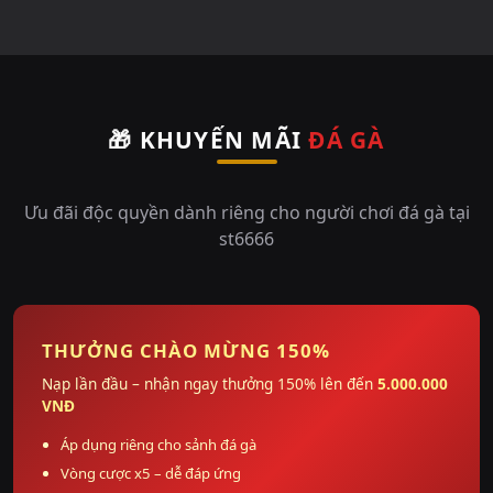
🎁 KHUYẾN MÃI
ĐÁ GÀ
Ưu đãi độc quyền dành riêng cho người chơi đá gà tại
st6666
THƯỞNG CHÀO MỪNG 150%
Nạp lần đầu – nhận ngay thưởng 150% lên đến
5.000.000
VNĐ
Áp dụng riêng cho sảnh đá gà
Vòng cược x5 – dễ đáp ứng