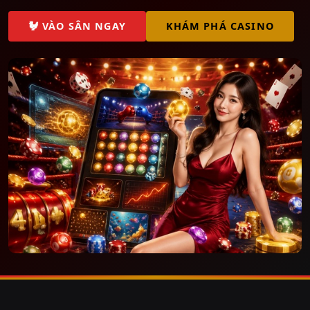
🐓 VÀO SÂN NGAY
KHÁM PHÁ CASINO