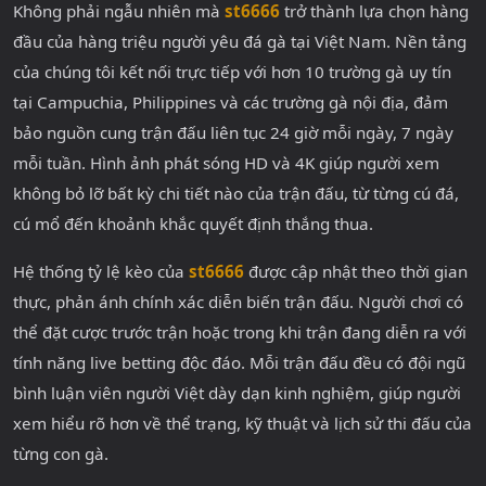
Không phải ngẫu nhiên mà
st6666
trở thành lựa chọn hàng
đầu của hàng triệu người yêu đá gà tại Việt Nam. Nền tảng
của chúng tôi kết nối trực tiếp với hơn 10 trường gà uy tín
tại Campuchia, Philippines và các trường gà nội địa, đảm
bảo nguồn cung trận đấu liên tục 24 giờ mỗi ngày, 7 ngày
mỗi tuần. Hình ảnh phát sóng HD và 4K giúp người xem
không bỏ lỡ bất kỳ chi tiết nào của trận đấu, từ từng cú đá,
cú mổ đến khoảnh khắc quyết định thắng thua.
Hệ thống tỷ lệ kèo của
st6666
được cập nhật theo thời gian
thực, phản ánh chính xác diễn biến trận đấu. Người chơi có
thể đặt cược trước trận hoặc trong khi trận đang diễn ra với
tính năng live betting độc đáo. Mỗi trận đấu đều có đội ngũ
bình luận viên người Việt dày dạn kinh nghiệm, giúp người
xem hiểu rõ hơn về thể trạng, kỹ thuật và lịch sử thi đấu của
từng con gà.