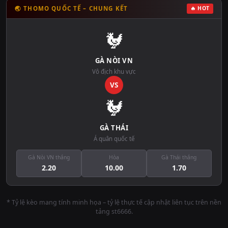
🌏 THOMO QUỐC TẾ – CHUNG KẾT
🔥 HOT
🐓
GÀ NÒI VN
Vô địch khu vực
VS
🐓
GÀ THÁI
Á quân quốc tế
Gà Nòi VN thắng
Hòa
Gà Thái thắng
2.20
10.00
1.70
* Tỷ lệ kèo mang tính minh họa – tỷ lệ thực tế cập nhật liên tục trên nền
tảng st6666.