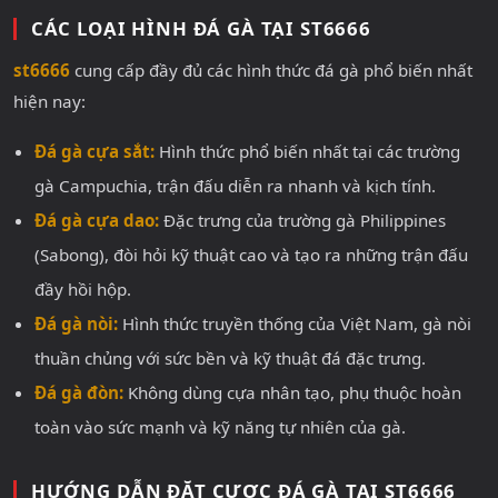
CÁC LOẠI HÌNH ĐÁ GÀ TẠI ST6666
st6666
cung cấp đầy đủ các hình thức đá gà phổ biến nhất
hiện nay:
Đá gà cựa sắt:
Hình thức phổ biến nhất tại các trường
gà Campuchia, trận đấu diễn ra nhanh và kịch tính.
Đá gà cựa dao:
Đặc trưng của trường gà Philippines
(Sabong), đòi hỏi kỹ thuật cao và tạo ra những trận đấu
đầy hồi hộp.
Đá gà nòi:
Hình thức truyền thống của Việt Nam, gà nòi
thuần chủng với sức bền và kỹ thuật đá đặc trưng.
Đá gà đòn:
Không dùng cựa nhân tạo, phụ thuộc hoàn
toàn vào sức mạnh và kỹ năng tự nhiên của gà.
HƯỚNG DẪN ĐẶT CƯỢC ĐÁ GÀ TẠI ST6666