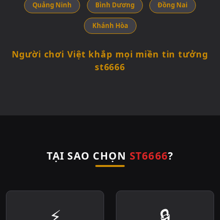
Quảng Ninh
Bình Dương
Đồng Nai
Khánh Hòa
Người chơi Việt khắp mọi miền tin tưởng
st6666
TẠI SAO CHỌN
ST6666
?
⚡
🔒