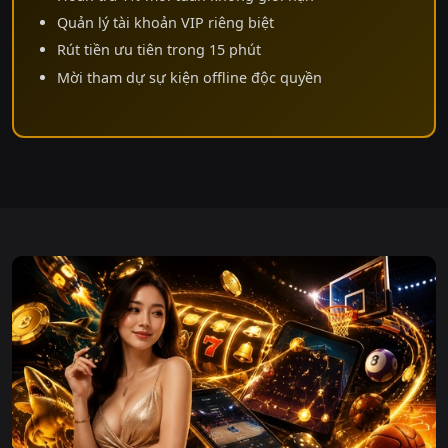
Quản lý tài khoản VIP riêng biệt
Rút tiền ưu tiên trong 15 phút
Mời tham dự sự kiện offline độc quyền