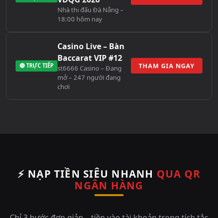
Nhà thi đấu Đà Nẵng –
18:00 hôm nay
Casino Live – Bàn
Baccarat VIP #12
THAM GIA NGAY
🔴 TRỰC TIẾP
st6666 Casino – Đang
mở – 247 người đang
chơi
⚡ NẠP TIỀN SIÊU NHANH
QUA QR
NGÂN HÀNG
Chỉ 3 bước đơn giản – tiền vào tài khoản trong tích tắc