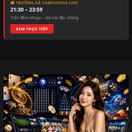
🏟️ TRƯỜNG GÀ CAMPUCHIA LIVE
21:30 – 23:59
Trận đêm khuya – Gà nòi đặc chủng
XEM TRỰC TIẾP