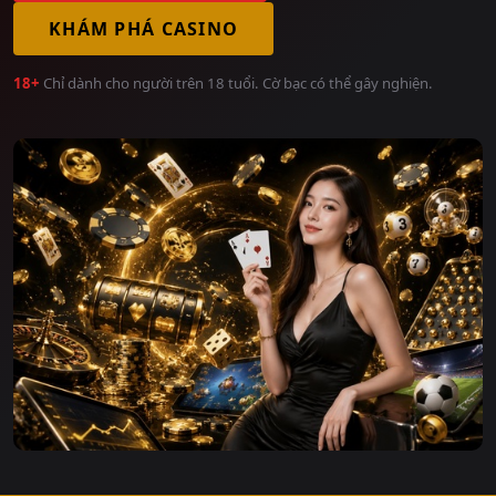
KHÁM PHÁ CASINO
18+
Chỉ dành cho người trên 18 tuổi. Cờ bạc có thể gây nghiện.