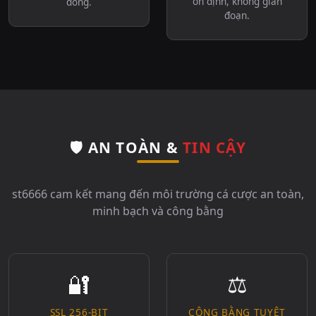
ổn định, không gián
đồng.
đoạn.
🛡️ AN TOÀN &
TIN CẬY
st6666 cam kết mang đến môi trường cá cược an toàn,
minh bạch và công bằng
🔐
⚖️
SSL 256-BIT
CÔNG BẰNG TUYỆT