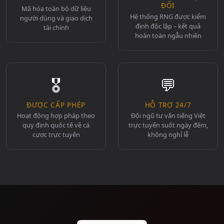
ĐỐI
Mã hóa toàn bộ dữ liệu
Hệ thống RNG được kiểm
người dùng và giao dịch
định độc lập – kết quả
tài chính
hoàn toàn ngẫu nhiên
🎖️
💬
ĐƯỢC CẤP PHÉP
HỖ TRỢ 24/7
Hoạt động hợp pháp theo
Đội ngũ tư vấn tiếng Việt
quy định quốc tế về cá
trực tuyến suốt ngày đêm,
cược trực tuyến
không nghỉ lễ