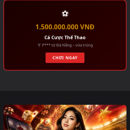
⚽
1.500.000.000 VNĐ
Cá Cược Thể Thao
🏅 P*** từ Đà Nẵng – vừa trúng
CHƠI NGAY