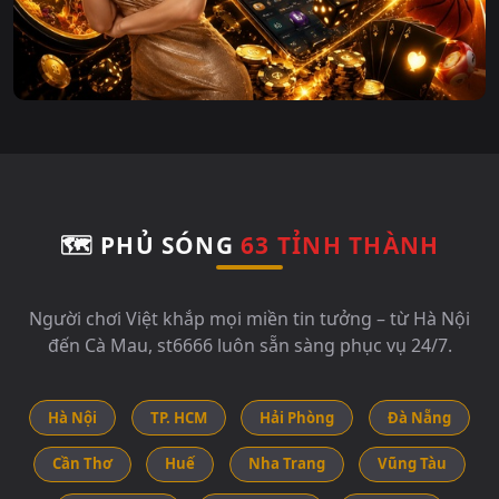
🗺️ PHỦ SÓNG
63 TỈNH THÀNH
Người chơi Việt khắp mọi miền tin tưởng – từ Hà Nội
đến Cà Mau, st6666 luôn sẵn sàng phục vụ 24/7.
Hà Nội
TP. HCM
Hải Phòng
Đà Nẵng
Cần Thơ
Huế
Nha Trang
Vũng Tàu