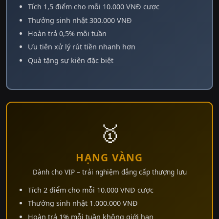
Tích 1,5 điểm cho mỗi 10.000 VNĐ cược
Thưởng sinh nhật 300.000 VNĐ
Hoàn trả 0,5% mỗi tuần
Ưu tiên xử lý rút tiền nhanh hơn
Quà tặng sự kiện đặc biệt
🥇
HẠNG VÀNG
Dành cho VIP – trải nghiệm đẳng cấp thượng lưu
Tích 2 điểm cho mỗi 10.000 VNĐ cược
Thưởng sinh nhật 1.000.000 VNĐ
Hoàn trả 1% mỗi tuần không giới hạn