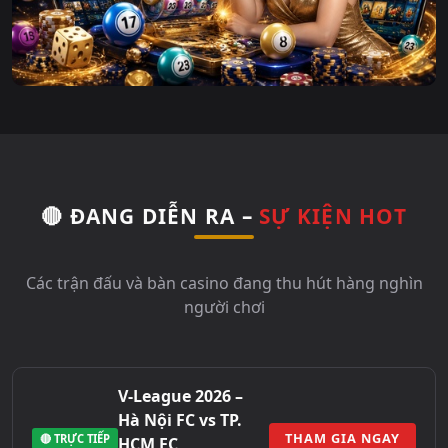
🔴 ĐANG DIỄN RA –
SỰ KIỆN HOT
Các trận đấu và bàn casino đang thu hút hàng nghìn
người chơi
V-League 2026 –
Hà Nội FC vs TP.
THAM GIA NGAY
🔴 TRỰC TIẾP
HCM FC